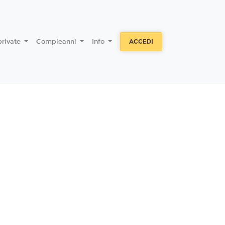
private
Compleanni
Info
ACCEDI