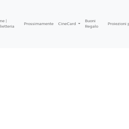
me |
Buoni
Prossimamente
CineCard
Proiezioni 
lietteria
Regalo